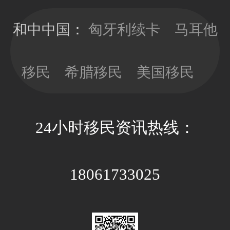
移民局直接签
时，少做多
发10年有效
看，以免因政
和中中国：
匈牙利续卡
马耳他
期；目前换新
策因素带来不
卡依旧没有移
必要的经济成
民监的要求，
移民
希腊移民
美国移民
本和时间成
可以放心更新
本。
卡片；换新卡
的办理周期大
24小时移民资讯热线：
约3-4个月，全
程国内等待即
可。
18061733025