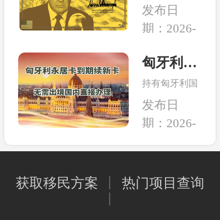
日，美国多家
的教育、家人
发布日
组织和团体正
的养老，还是
期：2026-
式将一纸诉状
出行的自由，
02-05
提交至华盛顿
亦或是给资产
联邦法院，起
匈牙利永居卡到期续签服务：全程国内办理，直接换发10年新卡
和未来多一层
诉特朗普政府
保障，移民身
持有匈牙利国
强推的“金
份的本质其实
债永居卡的家
卡”计划。当
发布日
是一种工具，
人们有福啦！
前建议先行观
能为我所用，
期：2026-
永居卡到期换
望，等待政策
就是适合的好
02-02
发新卡的手
确定明晰之后
工具。
续，可以继续
再行决定。和
在国内直接办
中移民一贯的
获取移民方案
丨
热门项目查询
理，不用登陆
观点是，在移
丨
匈牙利；换发
民政策存在变
的新永居卡，
数或调整风险