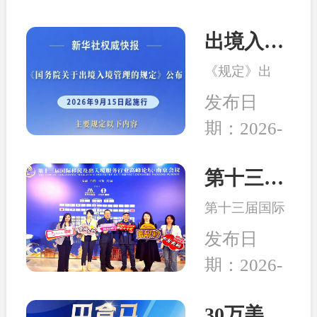
出境入境管理新规发布！移民服务监管升级，哪些机构更值得选择？
《规定》出
台，是我国完
发布日
善出入境管理
期：2026-
制度的重要举
08-04
措。随着国际
交流持续深
第十三届移民行业高峰论坛在南京举行 和中入选诚信专业示范机构
化，越来越多
第十三届国际
家庭萌生海外
移民及出入境
身份规划、子
发布日
服务行业高峰
女教育、全球
期：2026-
论坛在中国南
生活布局等需
04-24
京成功举行,本
求，出入境服
次峰会以“破
30万美元买房送巴拿马永居：高性价比、税务规划、入籍大揭秘！