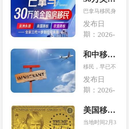
务行业迎来新
局而立，重塑
的发展机遇。
巴拿马移民身
未来”为主
份开始受到很
题，吸引了来
发布日
多客户的青
自全球几十个
期：2026-
睐，究其原因
国家的数千位
04-14
在于：身份高
移民行业精
性价比、宽松
和中移民：2026年最适合办理移民身份的6个国家
英、使领馆代
的税务体系、
表及移民局长
移民，早已不
良好的子女教
汇聚一堂，旨
是 “我想去
育、亲民的生
发布日
在搭建一
哪”，而是：
活成本、明确
个“交流、合
期：2026-
这个身份能不
的入籍路径
作、互鉴、共
02-26
能解决当下或
等。
赢”的国际化
未来可能会面
美国移民最新消息：特朗普百万金卡项目被起诉！
平台。
临的问题。无
当地时间2月3
论是为了孩子