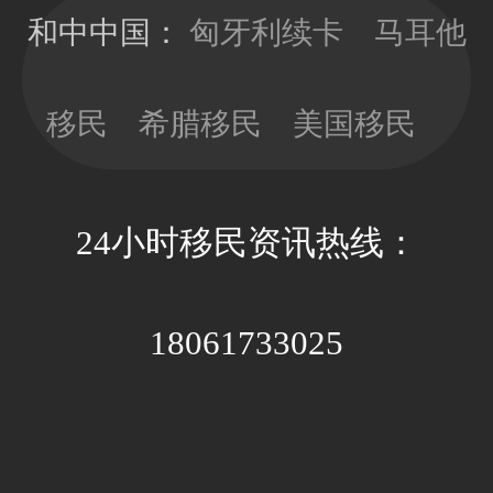
发10年有效
看，以免因政
和中中国：
匈牙利续卡
马耳他
期；目前换新
策因素带来不
卡依旧没有移
必要的经济成
民监的要求，
移民
希腊移民
美国移民
本和时间成
可以放心更新
本。
卡片；换新卡
的办理周期大
24小时移民资讯热线：
约3-4个月，全
程国内等待即
可。
18061733025