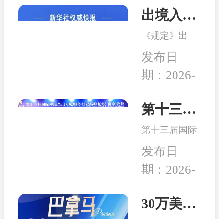
出境入境管理新规发布！移民服务监管升级，哪些机构更值得选择？
《规定》出
台，是我国完
发布日
善出入境管理
期：2026-
制度的重要举
08-04
措。随着国际
交流持续深
第十三届移民行业高峰论坛在南京举行 和中入选诚信专业示范机构
化，越来越多
第十三届国际
家庭萌生海外
移民及出入境
身份规划、子
发布日
服务行业高峰
女教育、全球
期：2026-
论坛在中国南
生活布局等需
04-24
京成功举行,本
求，出入境服
次峰会以“破
30万美元买房送巴拿马永居：高性价比、税务规划、入籍大揭秘！
务行业迎来新
局而立，重塑