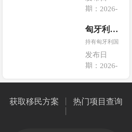
组织和团体正
的养老，还是
期：2026-
式将一纸诉状
出行的自由，
02-05
提交至华盛顿
亦或是给资产
联邦法院，起
匈牙利永居卡到期续签服务：全程国内办理，直接换发10年新卡
和未来多一层
诉特朗普政府
保障，移民身
持有匈牙利国
强推的“金
份的本质其实
债永居卡的家
卡”计划。当
发布日
是一种工具，
人们有福啦！
前建议先行观
能为我所用，
期：2026-
永居卡到期换
望，等待政策
就是适合的好
02-02
发新卡的手
确定明晰之后
工具。
续，可以继续
再行决定。和
在国内直接办
中移民一贯的
获取移民方案
丨
热门项目查询
理，不用登陆
观点是，在移
丨
匈牙利；换发
民政策存在变
的新永居卡，
数或调整风险
移民局直接签
时，少做多